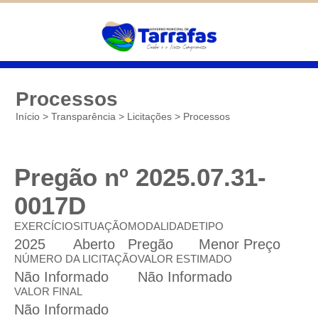
Diminuir
São cookies inseridos por serviços
associados ao site oferecido por outras
Padrão
empresas e que não temos controle sobre as
Aumentar
informações coletadas. Neste site utilizamos
o Google Analytics. Você pode obter mais
informações sobre a política de privacidade
deles em
Google Cookies
Processos
Início
>
Transparência
>
Licitações
>
Processos
Salvar
Pregão nº 2025.07.31-
0017D
EXERCÍCIO
SITUAÇÃO
MODALIDADE
TIPO
2025
Aberto
Pregão
Menor Preço
NÚMERO DA LICITAÇÃO
VALOR ESTIMADO
Não Informado
Não Informado
VALOR FINAL
Não Informado