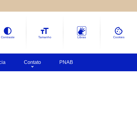
le sobre as informações coletadas.
deles em
Google Cookies
Contraste
Tamanho
Libras
Cookies
cia
Contato
PNAB