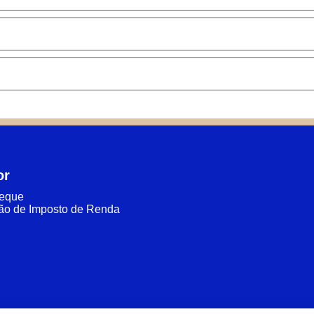
or
heque
ão de Imposto de Renda