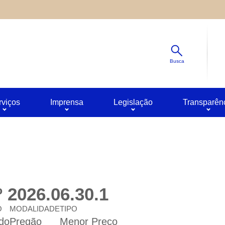
Diminuir
s ao site oferecido por outras empresas e que não temos contro
Padrão
ê pode obter mais informações sobre a política de privacidade 
Aumentar
Busca
rviços
Imprensa
Legislação
Transparên
 2026.06.30.1
O
MODALIDADE
TIPO
do
Pregão
Menor Preço