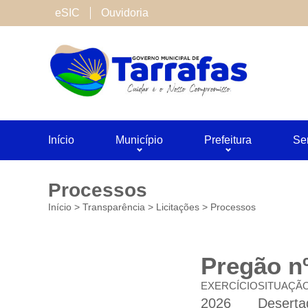
Cookies de terceiros
eSIC
Ouvidoria
São cookies inseridos por serviços associado
Neste site utilizamos o Google Analytics. Voc
Salvar
Início
Município
Prefeitura
Se
Processos
Início
>
Transparência
>
Licitações
>
Processos
Pregão nº
EXERCÍCIO
SITUAÇÃ
2026
Deserta