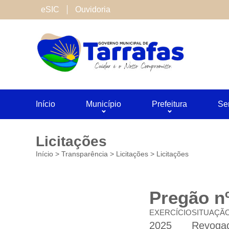
Cookies de terceiros
eSIC
Ouvidoria
São cookies inseridos por serviços associado
Neste site utilizamos o Google Analytics. Voc
Salvar
Início
Município
Prefeitura
Se
Licitações
Início
>
Transparência
>
Licitações
>
Licitações
Pregão n
EXERCÍCIO
SITUAÇÃ
2025
Revoga