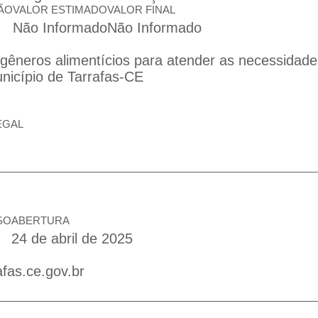
ÃO
VALOR ESTIMADO
VALOR FINAL
Não Informado
Não Informado
gêneros alimentícios para atender as necessidade
unicípio de Tarrafas-CE
EGAL
SO
ABERTURA
24 de abril de 2025
afas.ce.gov.br