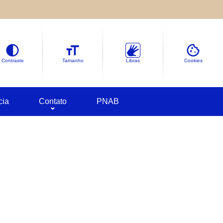
le sobre as informações coletadas.
deles em
Google Cookies
Contraste
Tamanho
Libras
Cookies
cia
Contato
PNAB