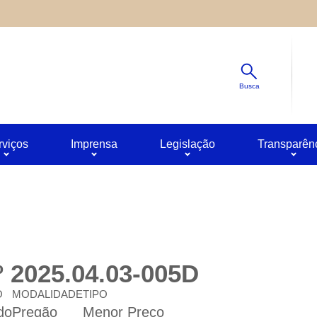
Diminuir
s ao site oferecido por outras empresas e que não temos contro
Padrão
ê pode obter mais informações sobre a política de privacidade 
Aumentar
Busca
rviços
Imprensa
Legislação
Transparên
º 2025.04.03-005D
O
MODALIDADE
TIPO
do
Pregão
Menor Preço