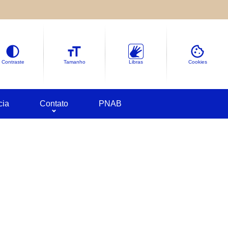
le sobre as informações coletadas.
deles em
Google Cookies
Contraste
Tamanho
Libras
Cookies
cia
Contato
PNAB