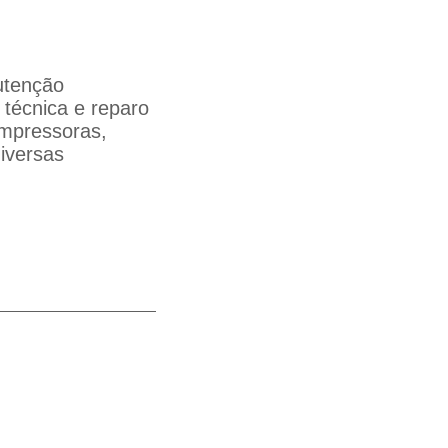
utenção
 técnica e reparo
impressoras,
iversas