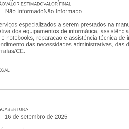
ÃO
VALOR ESTIMADO
VALOR FINAL
Não Informado
Não Informado
erviços especializados a serem prestados na man
etiva dos equipamentos de informática, assistência
e notebooks, reparação e assistência técnica de 
endimento das necessidades administrativas, das d
rrafas/CE.
EGAL
SO
ABERTURA
16 de setembro de 2025