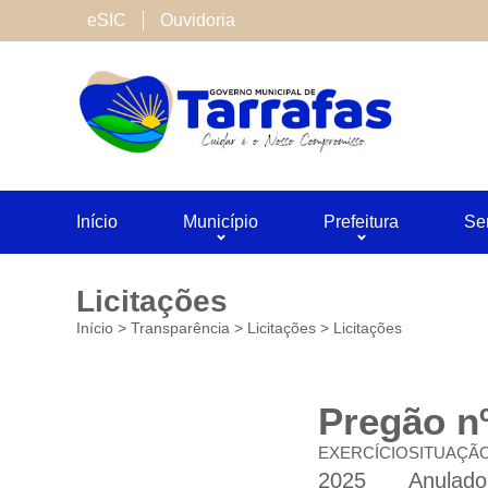
Cookies de terceiros
eSIC
Ouvidoria
São cookies inseridos por serviços associado
Neste site utilizamos o Google Analytics. Voc
Salvar
Início
Município
Prefeitura
Se
Licitações
Início
>
Transparência
>
Licitações
>
Licitações
Pregão nº
EXERCÍCIO
SITUAÇÃ
2025
Anulado