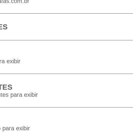
afas.com.br
ES
a exibir
TES
tes para exibir
para exibir