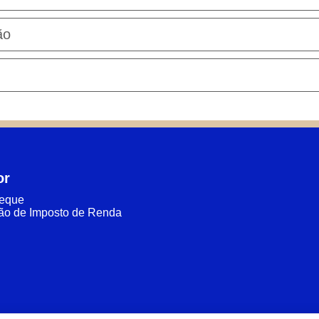
ão
or
heque
ão de Imposto de Renda