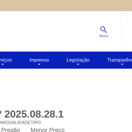
Diminuir
s ao site oferecido por outras empresas e que não temos contro
Padrão
ê pode obter mais informações sobre a política de privacidade 
Aumentar
Busca
rviços
Imprensa
Legislação
Transparên
 2025.08.28.1
O
MODALIDADE
TIPO
Pregão
Menor Preço