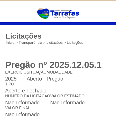
Diminuir
São cookies inseridos por serviços
associados ao site oferecido por outras
Padrão
empresas e que não temos controle sobre as
Aumentar
informações coletadas. Neste site utilizamos
o Google Analytics. Você pode obter mais
informações sobre a política de privacidade
deles em
Google Cookies
Licitações
Início
>
Transparência
>
Licitações
>
Licitações
Salvar
Pregão nº 2025.12.05.1
EXERCÍCIO
SITUAÇÃO
MODALIDADE
2025
Aberto
Pregão
TIPO
Aberto e Fechado
NÚMERO DA LICITAÇÃO
VALOR ESTIMADO
Não Informado
Não Informado
VALOR FINAL
Não Informado