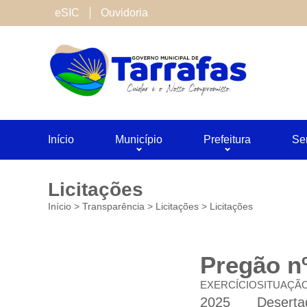
Cookies de terceiros
eSIC
Ouvidoria
São cookies inseridos por serviços associado
Neste site utilizamos o Google Analytics. Voc
Salvar
Início
Município
Prefeitura
Se
Licitações
Início
>
Transparência
>
Licitações
>
Licitações
Pregão nº
EXERCÍCIO
SITUAÇÃ
2025
Deserta