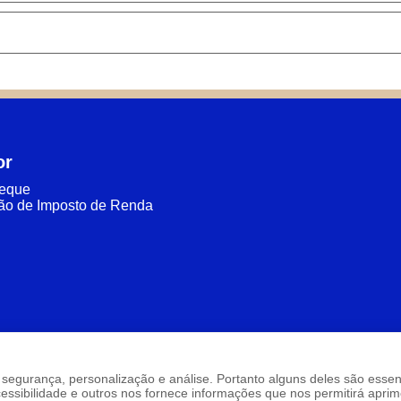
or
heque
ão de Imposto de Renda
são: segurança, personalização e análise. Portanto alguns deles são ess
sibilidade e outros nos fornece informações que nos permitirá aprimo
uiza Leite Santos, S/N - Bulandeira - Tarrafas, Ceará