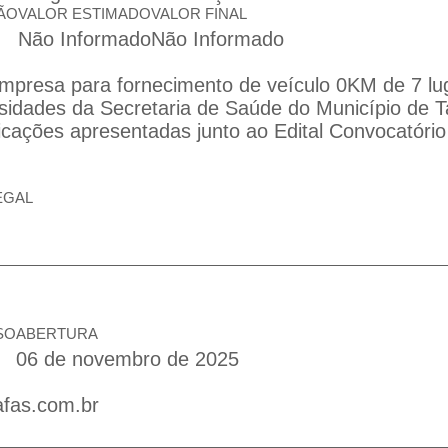
ÃO
VALOR ESTIMADO
VALOR FINAL
Não Informado
Não Informado
mpresa para fornecimento de veículo 0KM de 7 lu
sidades da Secretaria de Saúde do Município de T
icações apresentadas junto ao Edital Convocatório
EGAL
SO
ABERTURA
06 de novembro de 2025
afas.com.br