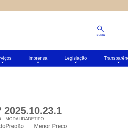
Diminuir
s ao site oferecido por outras empresas e que não temos contro
Padrão
ê pode obter mais informações sobre a política de privacidade 
Aumentar
Busca
rviços
Imprensa
Legislação
Transparên
 2025.10.23.1
O
MODALIDADE
TIPO
do
Pregão
Menor Preço