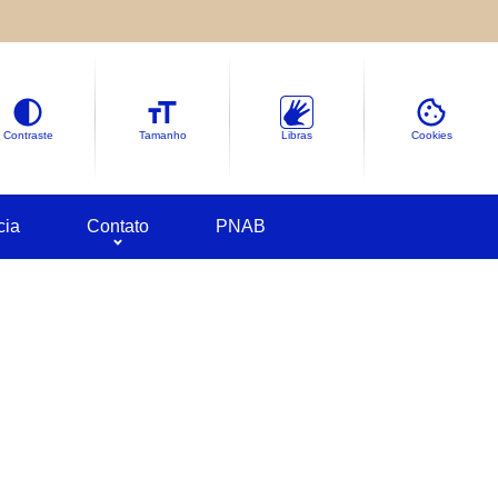
le sobre as informações coletadas.
deles em
Google Cookies
Contraste
Tamanho
Libras
Cookies
cia
Contato
PNAB