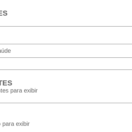
ES
aúde
TES
tes para exibir
para exibir