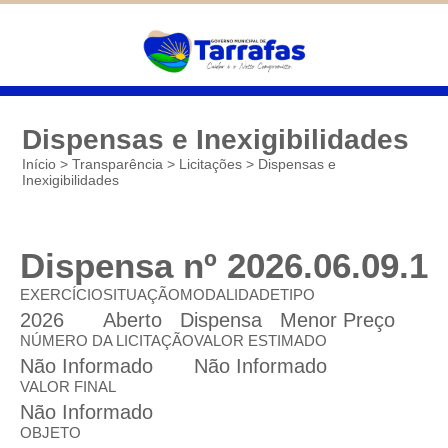
Diminuir
São cookies inseridos por serviços
associados ao site oferecido por outras
Padrão
empresas e que não temos controle sobre as
Aumentar
informações coletadas. Neste site utilizamos
o Google Analytics. Você pode obter mais
informações sobre a política de privacidade
deles em
Google Cookies
Dispensas e Inexigibilidades
Início
>
Transparência
>
Licitações
>
Dispensas e
Inexigibilidades
Salvar
Dispensa nº 2026.06.09.1
EXERCÍCIO
SITUAÇÃO
MODALIDADE
TIPO
2026
Aberto
Dispensa
Menor Preço
NÚMERO DA LICITAÇÃO
VALOR ESTIMADO
Não Informado
Não Informado
VALOR FINAL
Não Informado
OBJETO