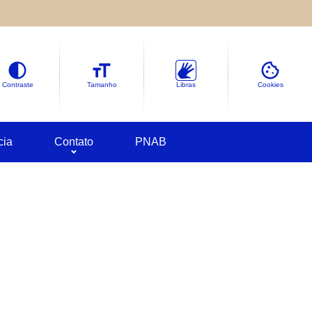
le sobre as informações coletadas.
deles em
Google Cookies
Contraste
Tamanho
Libras
Cookies
cia
Contato
PNAB