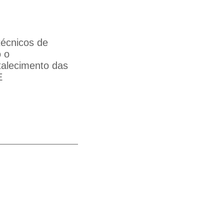
técnicos de
o o
talecimento das
E