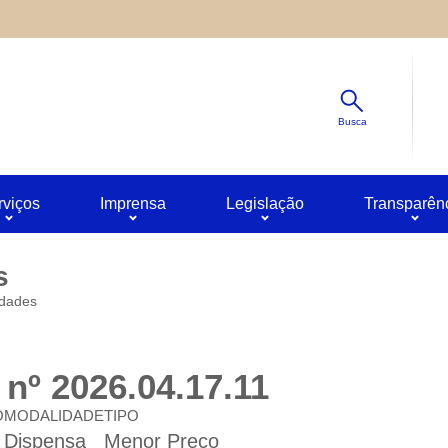
Diminuir
s ao site oferecido por outras empresas e que não temos contro
Padrão
ê pode obter mais informações sobre a política de privacidade 
Aumentar
Busca
rviços
Imprensa
Legislação
Transparên
s
idades
nº 2026.04.17.11
O
MODALIDADE
TIPO
Dispensa
Menor Preço