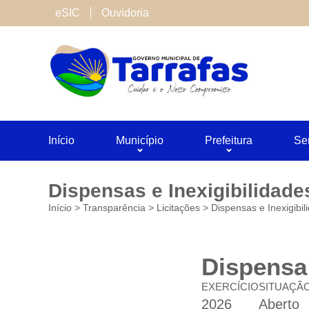
Cookies de terceiros
eSIC
Ouvidoria
São cookies inseridos por serviços associado
Neste site utilizamos o Google Analytics. Voc
Salvar
Início
Município
Prefeitura
Se
Dispensas e Inexigibilidade
Início
>
Transparência
>
Licitações
>
Dispensas e Inexigibil
Dispensa 
EXERCÍCIO
SITUAÇÃ
2026
Aberto