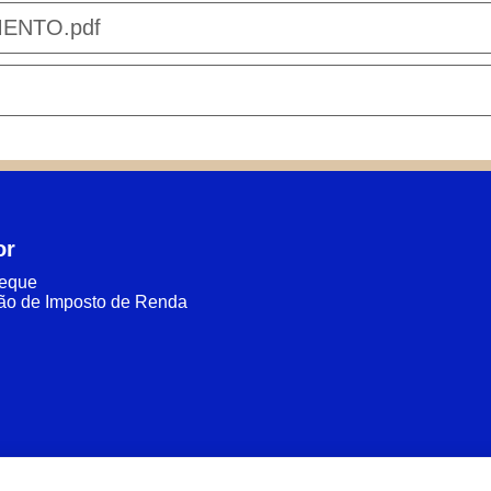
ENTO.pdf
or
heque
ão de Imposto de Renda