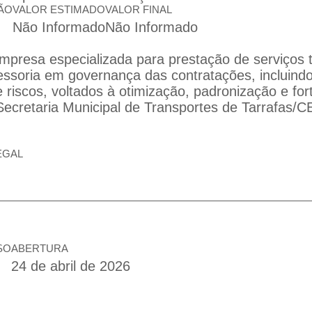
ÃO
VALOR ESTIMADO
VALOR FINAL
Não Informado
Não Informado
mpresa especializada para prestação de serviços 
essoria em governança das contratações, incluind
riscos, voltados à otimização, padronização e for
Secretaria Municipal de Transportes de Tarrafas/C
EGAL
SO
ABERTURA
24 de abril de 2026