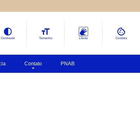
le sobre as informações coletadas.
deles em
Google Cookies
Contraste
Tamanho
Libras
Cookies
cia
Contato
PNAB