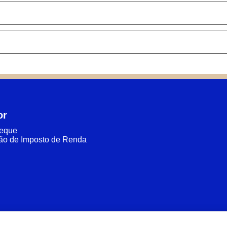
or
heque
ão de Imposto de Renda