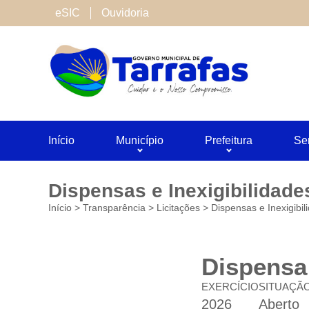
Cookies de terceiros
eSIC
Ouvidoria
São cookies inseridos por serviços associado
Neste site utilizamos o Google Analytics. Voc
Salvar
Início
Município
Prefeitura
Se
Dispensas e Inexigibilidade
Início
>
Transparência
>
Licitações
>
Dispensas e Inexigibil
Dispensa 
EXERCÍCIO
SITUAÇÃ
2026
Aberto