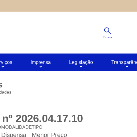
Diminuir
s ao site oferecido por outras empresas e que não temos contro
Padrão
ê pode obter mais informações sobre a política de privacidade 
Aumentar
Busca
rviços
Imprensa
Legislação
Transparên
s
idades
nº 2026.04.17.10
O
MODALIDADE
TIPO
Dispensa
Menor Preço