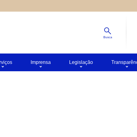
Diminuir
s ao site oferecido por outras empresas e que não temos contro
Padrão
ê pode obter mais informações sobre a política de privacidade 
Aumentar
Busca
rviços
Imprensa
Legislação
Transparên