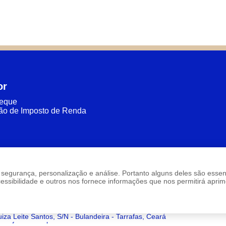
or
heque
ão de Imposto de Renda
são: segurança, personalização e análise. Portanto alguns deles são ess
sibilidade e outros nos fornece informações que nos permitirá aprimo
uiza Leite Santos, S/N - Bulandeira - Tarrafas, Ceará
rrafas.ce.gov.br