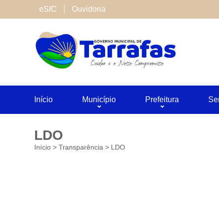
Cookies de terceiros
eSIC
Ouvidoria
São cookies inseridos por serviços associado
Neste site utilizamos o Google Analytics. Voc
Salvar
Início
Município
Prefeitura
Se
LDO
Início
>
Transparência
>
LDO