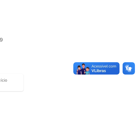
19
ício