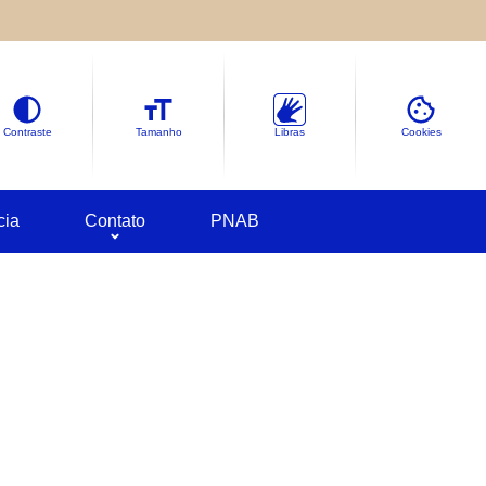
le sobre as informações coletadas.
deles em
Google Cookies
Contraste
Tamanho
Libras
Cookies
cia
Contato
PNAB