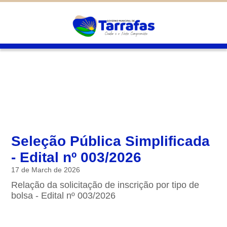
Diminuir
São cookies inseridos por serviços
associados ao site oferecido por outras
Padrão
empresas e que não temos controle sobre as
Aumentar
informações coletadas. Neste site utilizamos
o Google Analytics. Você pode obter mais
informações sobre a política de privacidade
deles em
Google Cookies
Salvar
Seleção Pública Simplificada
- Edital nº 003/2026
17 de March de 2026
Relação da solicitação de inscrição por tipo de
bolsa - Edital nº 003/2026