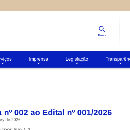
Diminuir
s ao site oferecido por outras empresas e que não temos contro
Padrão
ê pode obter mais informações sobre a política de privacidade 
Aumentar
Busca
rviços
Imprensa
Legislação
Transparên
a nº 002 ao Edital nº 001/2026
ary de 2026
ispositivo 1.2.