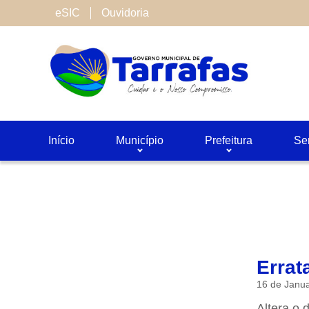
Cookies de terceiros
eSIC
Ouvidoria
São cookies inseridos por serviços associado
Neste site utilizamos o Google Analytics. Voc
Salvar
Início
Município
Prefeitura
Se
Errat
16 de Janu
Altera o d