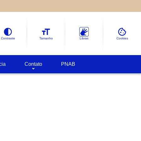
le sobre as informações coletadas.
deles em
Google Cookies
Contraste
Tamanho
Libras
Cookies
cia
Contato
PNAB