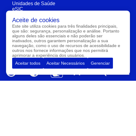
Unidades de Saúde
eSIC
Aceite de cookies
Este site utiliza cookies para três finalidades principais,
Servidor
que são: segurança, personalização e análise. Portanto
alguns deles são essenciais e não poderão ser
Contracheque
inativados, outros garantem personalização a sua
Declaração de Imposto
navegação, como o uso de recursos de acessibilidade e
de Renda
outros nos fornece informações que nos permitirá
E-mail
aprimorar a experiência dos usuários.
Horário de Atendimento
Aceitar todos
Aceitar Necessários
Gerenciar
Segunda a Sexta: 7:30h à 11:30h e 13:00h à 16:00h
Av. Maria Luiza Leite Santos, S/N - Bulandeira - Tarrafas,
Ceará