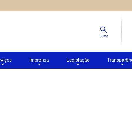
Diminuir
s ao site oferecido por outras empresas e que não temos contro
Padrão
ê pode obter mais informações sobre a política de privacidade 
Aumentar
Busca
rviços
Imprensa
Legislação
Transparên