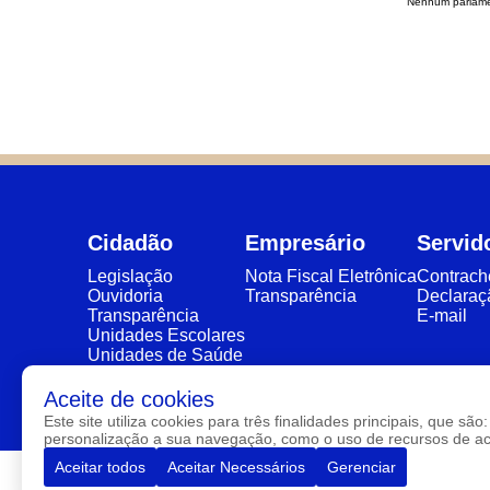
Nenhum parlame
Cidadão
Empresário
Servid
Legislação
Nota Fiscal Eletrônica
Contrac
Ouvidoria
Transparência
Declaraç
Transparência
E-mail
Unidades Escolares
Unidades de Saúde
eSIC
Aceite de cookies
Este site utiliza cookies para três finalidades principais, que 
personalização a sua navegação, como o uso de recursos de aces
Aceitar todos
Aceitar Necessários
Gerenciar