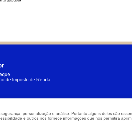
ntar associado
or
heque
ão de Imposto de Renda
são: segurança, personalização e análise. Portanto alguns deles são ess
sibilidade e outros nos fornece informações que nos permitirá aprimo