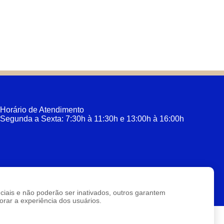
Horário de Atendimento
Segunda a Sexta: 7:30h à 11:30h e 13:00h à 16:00h
enciais e não poderão ser inativados, outros garantem
rar a experiência dos usuários.