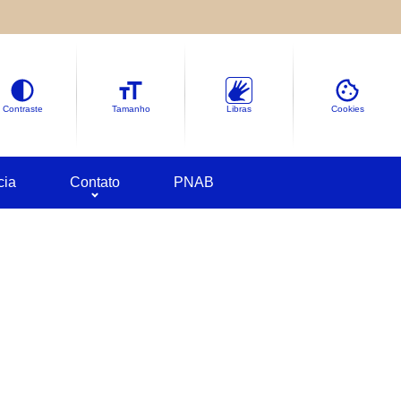
le sobre as informações coletadas.
deles em
Google Cookies
Contraste
Tamanho
Libras
Cookies
cia
Contato
PNAB