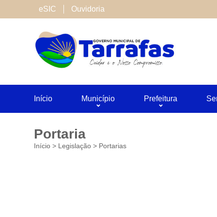
Cookies de terceiros
eSIC
Ouvidoria
São cookies inseridos por serviços associado
Neste site utilizamos o Google Analytics. Voc
Salvar
Início
Município
Prefeitura
Se
Portaria
Início
>
Legislação
>
Portarias