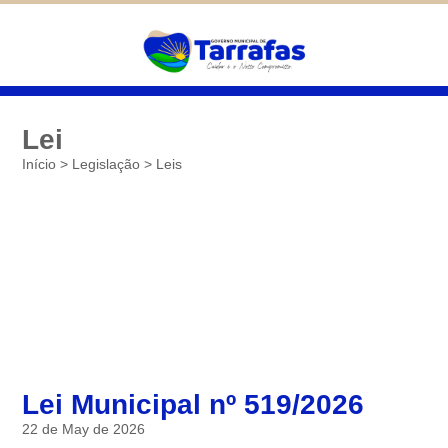
Diminuir
São cookies inseridos por serviços
associados ao site oferecido por outras
Padrão
empresas e que não temos controle sobre as
Aumentar
informações coletadas. Neste site utilizamos
o Google Analytics. Você pode obter mais
informações sobre a política de privacidade
deles em
Google Cookies
Lei
Início
>
Legislação
>
Leis
Salvar
Lei Municipal nº 519/2026
22 de May de 2026