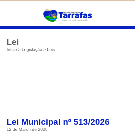
Diminuir
São cookies inseridos por serviços
associados ao site oferecido por outras
Padrão
empresas e que não temos controle sobre as
Aumentar
informações coletadas. Neste site utilizamos
o Google Analytics. Você pode obter mais
informações sobre a política de privacidade
deles em
Google Cookies
Lei
Início
>
Legislação
>
Leis
Salvar
Lei Municipal nº 513/2026
12 de March de 2026