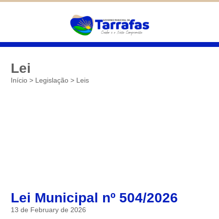
Diminuir
São cookies inseridos por serviços
associados ao site oferecido por outras
Padrão
empresas e que não temos controle sobre as
Aumentar
informações coletadas. Neste site utilizamos
o Google Analytics. Você pode obter mais
informações sobre a política de privacidade
deles em
Google Cookies
Lei
Início
>
Legislação
>
Leis
Salvar
Lei Municipal nº 504/2026
13 de February de 2026