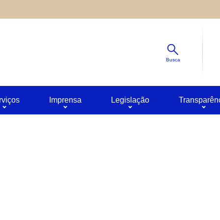
Diminuir
s ao site oferecido por outras empresas e que não temos contro
Padrão
ê pode obter mais informações sobre a política de privacidade 
Aumentar
Busca
rviços
Imprensa
Legislação
Transparên