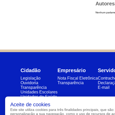
Autores
Nenhum parlame
Cidadão
Empresário
Servid
Legislação
Nota Fiscal Eletrônica
Contrac
Ouvidoria
Transparência
Declaraç
Transparência
E-mail
Unidades Escolares
Unidades de Saúde
eSIC
Aceite de cookies
Este site utiliza cookies para três finalidades principais, que 
personalização a sua navegação, como o uso de recursos de aces