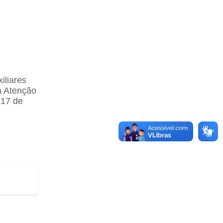
iliares
a Atenção
 17 de