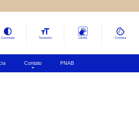
le sobre as informações coletadas.
deles em
Google Cookies
Contraste
Tamanho
Libras
Cookies
cia
Contato
PNAB