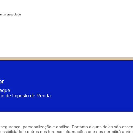
ntar associado
or
heque
ão de Imposto de Renda
são: segurança, personalização e análise. Portanto alguns deles são ess
sibilidade e outros nos fornece informações que nos permitirá aprimo