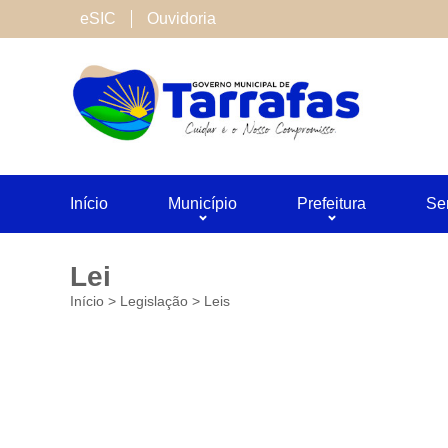
Cookies de terceiros
eSIC
Ouvidoria
São cookies inseridos por serviços associado
Neste site utilizamos o Google Analytics. Voc
Salvar
Início
Município
Prefeitura
Se
Lei
Início
>
Legislação
>
Leis