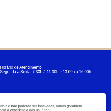
Horário de Atendimento
Segunda a Sexta: 7:30h à 11:30h e 13:00h à 16:00h
enciais e não poderão ser inativados, outros garantem
rar a experiência dos usuários.