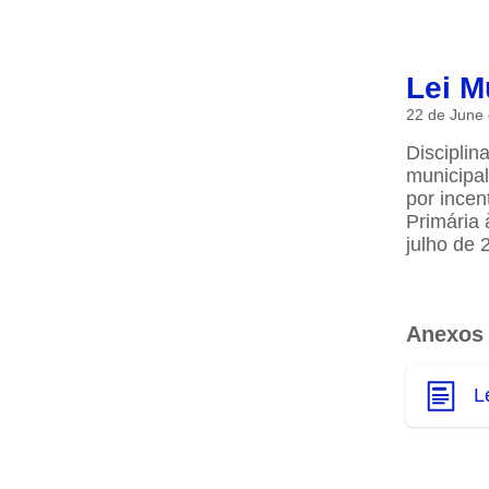
Lei M
22 de June
Disciplin
municipal
por incen
Primária 
julho de 
Anexos
L