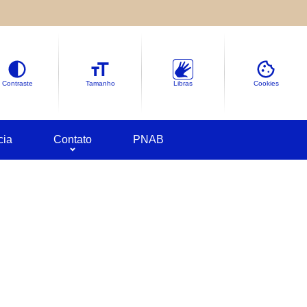
le sobre as informações coletadas.
deles em
Google Cookies
Contraste
Tamanho
Libras
Cookies
cia
Contato
PNAB