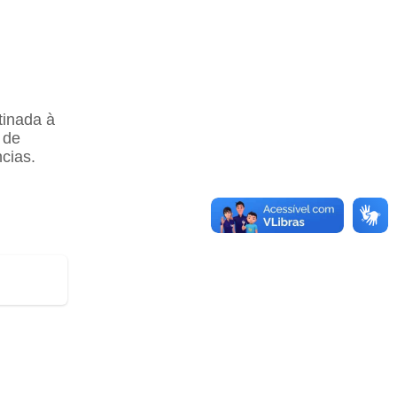
tinada à
 de
cias.