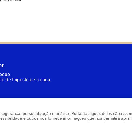
ntar associado
or
heque
ão de Imposto de Renda
são: segurança, personalização e análise. Portanto alguns deles são ess
sibilidade e outros nos fornece informações que nos permitirá aprimo