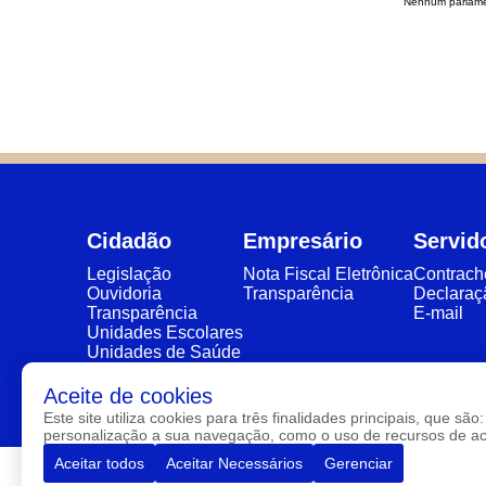
Nenhum parlame
Cidadão
Empresário
Servid
Legislação
Nota Fiscal Eletrônica
Contrac
Ouvidoria
Transparência
Declaraç
Transparência
E-mail
Unidades Escolares
Unidades de Saúde
eSIC
Aceite de cookies
Este site utiliza cookies para três finalidades principais, que 
personalização a sua navegação, como o uso de recursos de aces
Aceitar todos
Aceitar Necessários
Gerenciar