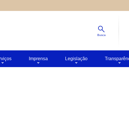
Diminuir
s ao site oferecido por outras empresas e que não temos contro
Padrão
ê pode obter mais informações sobre a política de privacidade 
Aumentar
Busca
rviços
Imprensa
Legislação
Transparên