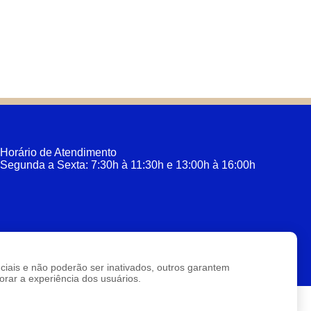
Horário de Atendimento
Segunda a Sexta: 7:30h à 11:30h e 13:00h à 16:00h
enciais e não poderão ser inativados, outros garantem
rar a experiência dos usuários.