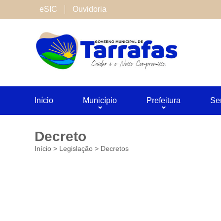
Cookies de terceiros
eSIC
Ouvidoria
São cookies inseridos por serviços associado
Neste site utilizamos o Google Analytics. Voc
Salvar
Início
Município
Prefeitura
Se
Decreto
Início
>
Legislação
>
Decretos