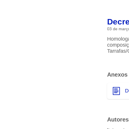
Decre
03 de març
Homologa 
composiç
Tarrafas/
Anexos
D
Autores