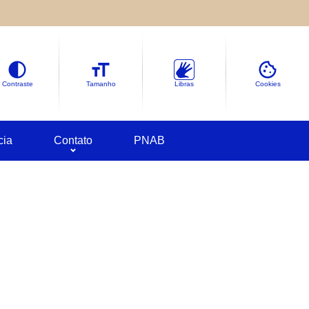
le sobre as informações coletadas.
deles em
Google Cookies
Contraste
Tamanho
Libras
Cookies
cia
Contato
PNAB