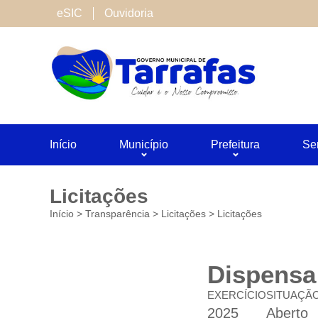
Cookies de terceiros
eSIC
Ouvidoria
São cookies inseridos por serviços associado
Neste site utilizamos o Google Analytics. Voc
Salvar
Início
Município
Prefeitura
Se
Licitações
Início
>
Transparência
>
Licitações
>
Licitações
Dispensa 
EXERCÍCIO
SITUAÇÃ
2025
Aberto