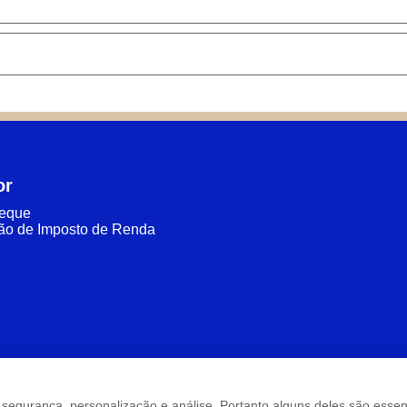
or
heque
ão de Imposto de Renda
são: segurança, personalização e análise. Portanto alguns deles são ess