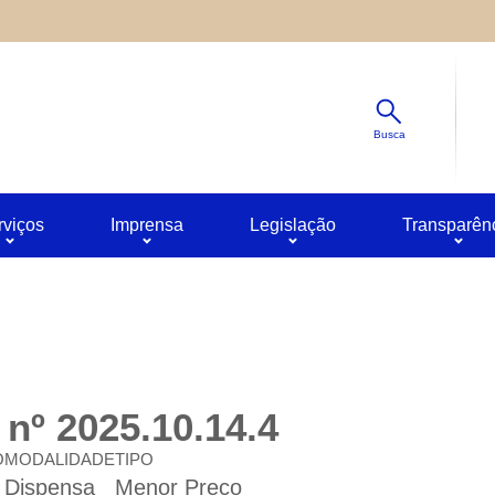
Diminuir
s ao site oferecido por outras empresas e que não temos contro
Padrão
ê pode obter mais informações sobre a política de privacidade 
Aumentar
Busca
rviços
Imprensa
Legislação
Transparên
nº 2025.10.14.4
O
MODALIDADE
TIPO
Dispensa
Menor Preço