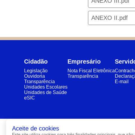
ANEXO III.pdf
ANEXO II.pdf
Cidadão
Empresário
Servid
Legislação
Nota Fiscal Eletrônica
Contrac
Ouvidoria
Transparência
Declaraç
Transparência
E-mail
Unidades Escolares
Unidades de Saúde
eSIC
Aceite de cookies
Este site utiliza cookies para três finalidades principais, que 