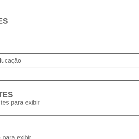
ES
Educação
TES
tes para exibir
para exibir